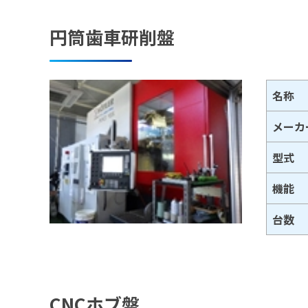
円筒歯車研削盤
名称
メーカ
型式
機能
台数
CNCホブ盤