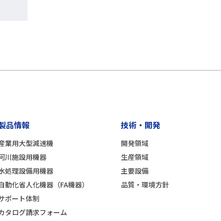
製品情報
技術・開発
産業用大型減速機
開発領域
河川施設用機器
生産領域
水処理設備用機器
主要設備
自動化省人化機器（FA機器）
品質・環境方針
サポート体制
カタログ請求フォーム