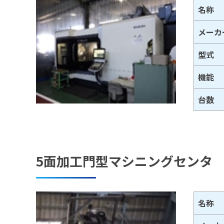
名称
メーカ
型式
機能
台数
5面加工門型マシニングセンタ
名称