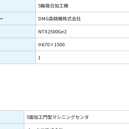
5軸複合加工機
ー
DMG森精機株式会社
NTX2500Ge2
Φ670×1500
1
5面加工門型マシニングセンタ