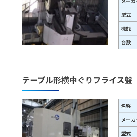
メーカ
型式
機能
台数
テーブル形横中ぐりフライス盤
名称
メーカ
型式