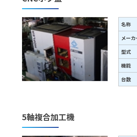
名称
メーカ
型式
機能
台数
5軸複合加工機