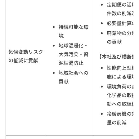
定期便の活用
件数の削減及
必要量計算の
持続可能な環
廃棄物の分別
境
の貢献
地球温暖化・
気候変動リスク
大気汚染・資
【本社及び横断的
の低減に貢献
源枯渇防止
性能向上型機
地域社会への
施による環境
貢献
環境負荷の高
化学品の取扱
動への取組促
冷暖房機の効
量の削減