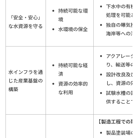
下水中の有機
持続可能な環
処理を可能と
「安全・安心」
境
独自の曝気攪
な水資源を守る
水環境の保全
海岸等への汚
アクアレータ
り、輸送等の
持続可能な経
水インフラを通
済
設計改良及び
じた産業基盤の
し、資源の効
資源の効率的
構築
な利用
試験水槽の設
供することで
【製造工程での取
製品塗装場の