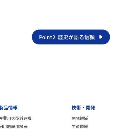
Point2
歴史が語る信頼
製品情報
技術・開発
産業用大型減速機
開発領域
河川施設用機器
生産領域