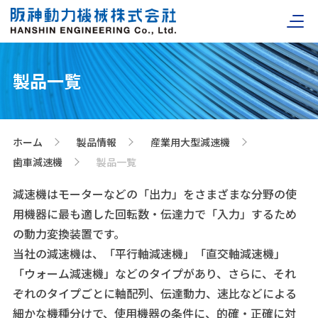
製品一覧
ホーム
製品情報
産業用大型減速機
>
>
>
歯車減速機
製品一覧
>
減速機はモーターなどの「出力」をさまざまな分野の使
用機器に最も適した回転数・伝達力で「入力」するため
の動力変換装置です。
当社の減速機は、「平行軸減速機」「直交軸減速機」
「ウォーム減速機」などのタイプがあり、さらに、それ
ぞれのタイプごとに軸配列、伝達動力、速比などによる
細かな機種分けで、使用機器の条件に、的確・正確に対