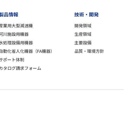
製品情報
技術・開発
産業用大型減速機
開発領域
河川施設用機器
生産領域
水処理設備用機器
主要設備
自動化省人化機器（FA機器）
品質・環境方針
サポート体制
カタログ請求フォーム