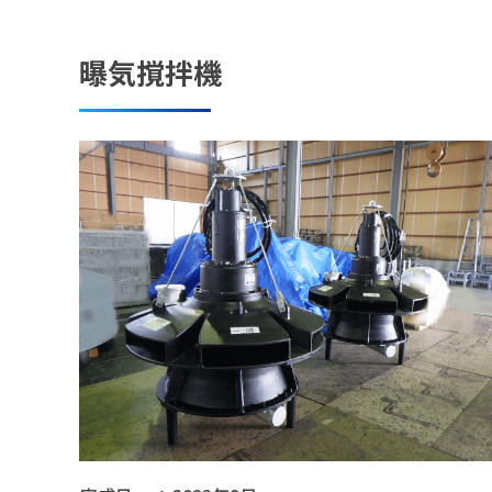
曝気撹拌機