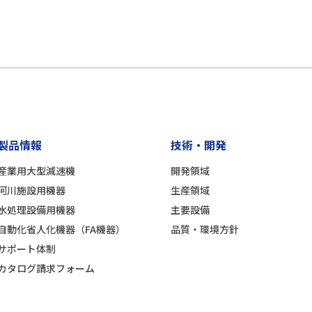
製品情報
技術・開発
産業用大型減速機
開発領域
河川施設用機器
生産領域
水処理設備用機器
主要設備
自動化省人化機器（FA機器）
品質・環境方針
サポート体制
カタログ請求フォーム