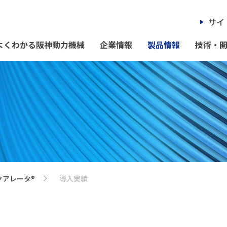
サイ
よくわかる阪神動力機械
企業情報
製品情報
技術・
クアレータ®
導入実績
>